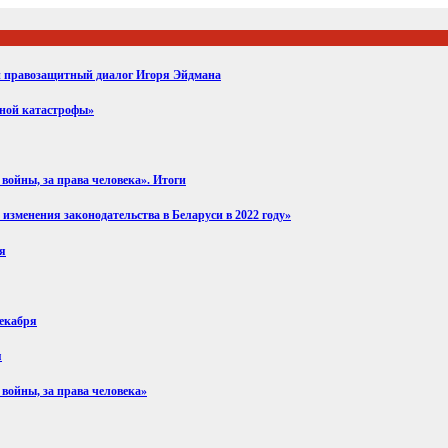
ий правозащитный диалог Игоря Эйдмана
вной катастрофы»
войны, за права человека». Итоги
изменения законодательства в Беларуси в 2022 году»
ря
декабря
я
 войны, за права человека»