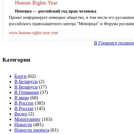
Human Rights Year
Немецко — российский год прав человека
Проект информирует немецкое общество, в том числе его русскоязыч
российского правозащитного центра “Мемориал” и Форума русскоя
www.human-rights-year.com
Навигация
В Гонконге полици
по
записям
Категории
Блоги
(62)
В Беларуси
(2)
В Беларуси
(17)
В Германии
(37)
В мире
(68)
В России
(385)
В России
(145)
Видео
(2)
Мониторинг
(163)
Новости
(481)
Новости проекта
(61)