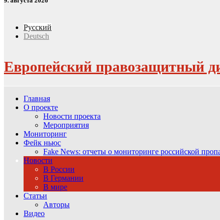
9. августа 2026
Русский
Deutsch
Европейский правозащитный д
Главная
О проекте
Новости проекта
Мероприятия
Мониторинг
Фейк ньюс
Fake News: отчеты о мониторинге российской про
Новости
В России
В Германии
В мире
Статьи
Авторы
Видео