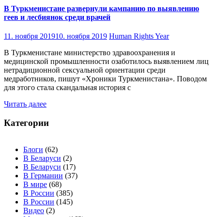
В Туркменистане развернули кампанию по выявлению
геев и лесбиянок среди врачей
11. ноября 2019
10. ноября 2019
Human Rights Year
В Туркменистане министерство здравоохранения и
медицинской промышленности озаботилось выявлением лиц
нетрадиционной сексуальной ориентации среди
медработников, пишут «Хроники Туркменистана». Поводом
для этого стала скандальная история с
Читать далее
Категории
Блоги
(62)
В Беларуси
(2)
В Беларуси
(17)
В Германии
(37)
В мире
(68)
В России
(385)
В России
(145)
Видео
(2)