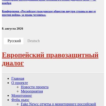
ноября
Конференция «Российское гражданское общество внутри страны и вне ее
против войны, за права человека»
8. августа 2026
Русский
Deutsch
Европейский правозащитный
диалог
Главная
О проекте
Новости проекта
Мероприятия
Мониторинг
Фейк ньюс
Fake News: отчеты о мониторинге российской