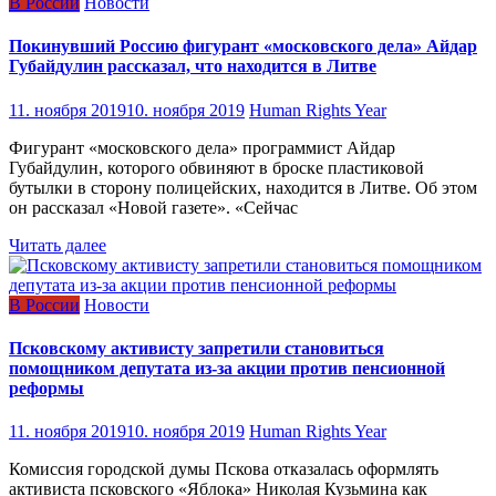
В России
Новости
Покинувший Россию фигурант «московского дела» Айдар
Губайдулин рассказал, что находится в Литве
11. ноября 2019
10. ноября 2019
Human Rights Year
Фигурант «московского дела» программист Айдар
Губайдулин, которого обвиняют в броске пластиковой
бутылки в сторону полицейских, находится в Литве. Об этом
он рассказал «Новой газете». «Сейчас
Читать далее
В России
Новости
Псковскому активисту запретили становиться
помощником депутата из-за акции против пенсионной
реформы
11. ноября 2019
10. ноября 2019
Human Rights Year
Комиссия городской думы Пскова отказалась оформлять
активиста псковского «Яблока» Николая Кузьмина как