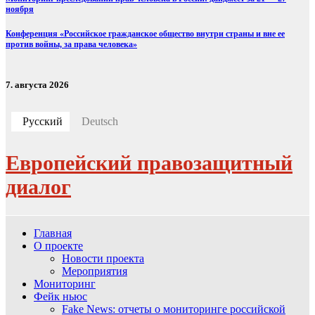
ноября
Конференция «Российское гражданское общество внутри страны и вне ее
против войны, за права человека»
7. августа 2026
Русский
Deutsch
Европейский правозащитный
диалог
Главная
О проекте
Новости проекта
Мероприятия
Мониторинг
Фейк ньюс
Fake News: отчеты о мониторинге российской