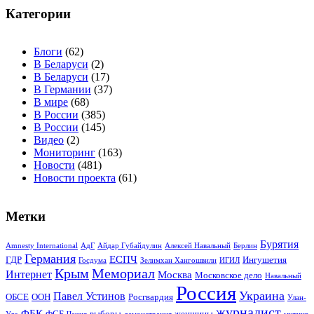
Категории
Блоги
(62)
В Беларуси
(2)
В Беларуси
(17)
В Германии
(37)
В мире
(68)
В России
(385)
В России
(145)
Видео
(2)
Мониторинг
(163)
Новости
(481)
Новости проекта
(61)
Метки
Бурятия
Amnesty International
АдГ
Айдар Губайдулин
Алексей Навальный
Берлин
Германия
ЕСПЧ
ГДР
Ингушетия
Госдума
Зелимхан Хангошвили
ИГИЛ
Крым
Мемориал
Интернет
Москва
Московское дело
Навальный
Россия
Украина
Павел Устинов
ОБСЕ
ООН
Росгвардия
Улан-
журналист
ФБК
ФСБ
выборы
женщины