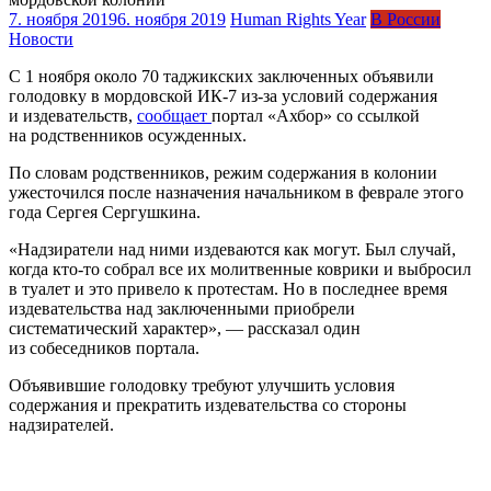
7. ноября 2019
6. ноября 2019
Human Rights Year
В России
Новости
С 1 ноября около 70 таджикских заключенных объявили
голодовку в мордовской ИК-7 из-за условий содержания
и издевательств,
сообщает
портал «Ахбор» со ссылкой
на родственников осужденных.
По словам родственников, режим содержания в колонии
ужесточился после назначения начальником в феврале этого
года Сергея Сергушкина.
«Надзиратели над ними издеваются как могут. Был случай,
когда кто-то собрал все их молитвенные коврики и выбросил
в туалет и это привело к протестам. Но в последнее время
издевательства над заключенными приобрели
систематический характер», — рассказал один
из собеседников портала.
Объявившие голодовку требуют улучшить условия
содержания и прекратить издевательства со стороны
надзирателей.