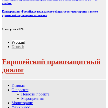
ноября
Конференция «Российское гражданское общество внутри страны и вне ее
против войны, за права человека»
8. августа 2026
Русский
Deutsch
Европейский правозащитный
диалог
Главная
О проекте
Новости проекта
Мероприятия
Мониторинг
Фейк ньюс