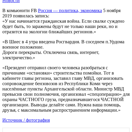
Новости
В комьюнити FB
Россия — политика, экономика
5 ноября
2019 появилась запись:
«У нас начинается гражданская война. Если свалке суждено
будет быть, то заражены будут не только наши реки, но и
отразится на экологии ближайших регионов.»
«В Шиес в 4 утра введена Росгвардия. В соседнем п.Урдома
военное положение.
Дороги перекрыты. Отключена связь, интернет,
электричество.»
«Президент отправил своего человека разобраться с
причинами «остановки» строительства помойки. Тот в
кабинете главы региона, заставил главу МВД, организовать
сопровождение бензовозов из Республики Коми через
населённые пункты Архангельской области. Министр МВД
превысив свои полномочия, организовал «спецоперацию» для
охраны ЧАСТНОГО груза, предназначавшегося ЧАСТНОЙ
организации. Выводы делайте сами. Нужна ваша помощь,
друзья, с максимальным распространением информации.»
Источник / фотография