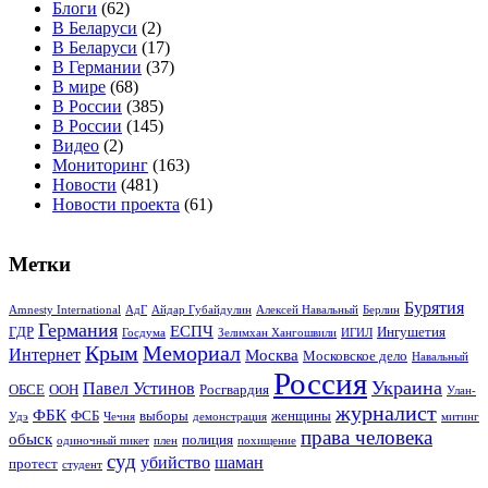
Блоги
(62)
В Беларуси
(2)
В Беларуси
(17)
В Германии
(37)
В мире
(68)
В России
(385)
В России
(145)
Видео
(2)
Мониторинг
(163)
Новости
(481)
Новости проекта
(61)
Метки
Бурятия
Amnesty International
АдГ
Айдар Губайдулин
Алексей Навальный
Берлин
Германия
ЕСПЧ
ГДР
Ингушетия
Госдума
Зелимхан Хангошвили
ИГИЛ
Крым
Мемориал
Интернет
Москва
Московское дело
Навальный
Россия
Украина
Павел Устинов
ОБСЕ
ООН
Росгвардия
Улан-
журналист
ФБК
ФСБ
выборы
женщины
Удэ
Чечня
демонстрация
митинг
права человека
обыск
полиция
одиночный пикет
плен
похищение
суд
убийство
шаман
протест
студент