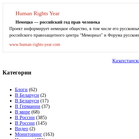
Human Rights Year
Немецко — российский год прав человека
Проект информирует немецкое общество, в том числе его русскоязыч
российского правозащитного центра “Мемориал” и Форума русскоя
www.human-rights-year.com
Навигация
Казахстанск
по
записям
Категории
Блоги
(62)
В Беларуси
(2)
В Беларуси
(17)
В Германии
(37)
В мире
(68)
В России
(385)
В России
(145)
Видео
(2)
Мониторинг
(163)