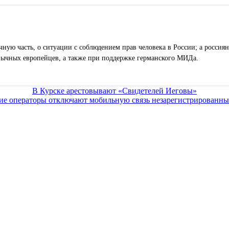
ную часть, о ситуации с соблюдением прав человека в России; а россиян
зычных европейцев, а также при поддержке германского МИДа.
В Курске арестовывают «Свидетелей Иеговы»
ие операторы отключают мобильную связь незарегистрированн