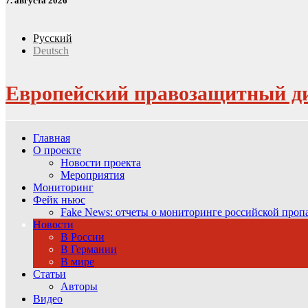
7. августа 2026
Русский
Deutsch
Европейский правозащитный д
Главная
О проекте
Новости проекта
Мероприятия
Мониторинг
Фейк ньюс
Fake News: отчеты о мониторинге российской про
Новости
В России
В Германии
В мире
Статьи
Авторы
Видео