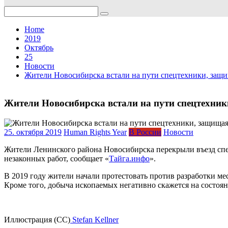
Search
for:
Home
2019
Октябрь
25
Новости
Жители Новосибирска встали на пути спецтехники, защи
Жители Новосибирска встали на пути спецтехник
25. октября 2019
Human Rights Year
В России
Новости
Жители Ленинского района Новосибирска перекрыли въезд спец
незаконных работ, сообщает «
Тайга.инфо
».
В 2019 году жители начали протестовать против разработки ме
Кроме того, добыча ископаемых негативно скажется на состоя
Иллюстрация (СС)
Stefan Kellner