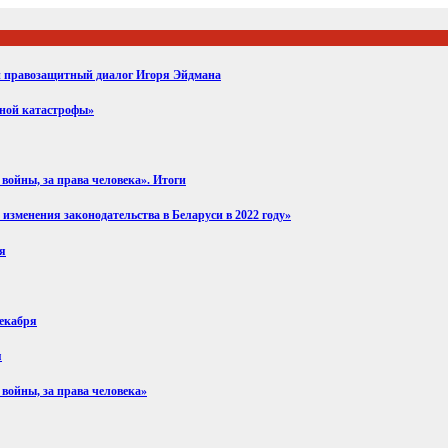
ий правозащитный диалог Игоря Эйдмана
вной катастрофы»
войны, за права человека». Итоги
изменения законодательства в Беларуси в 2022 году»
ря
декабря
я
 войны, за права человека»