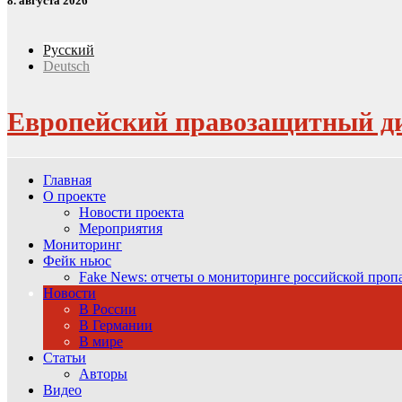
8. августа 2026
Русский
Deutsch
Европейский правозащитный д
Главная
О проекте
Новости проекта
Мероприятия
Мониторинг
Фейк ньюс
Fake News: отчеты о мониторинге российской про
Новости
В России
В Германии
В мире
Статьи
Авторы
Видео