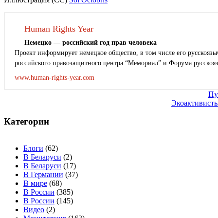
Human Rights Year
Немецко — российский год прав человека
Проект информирует немецкое общество, в том числе его русскоязыч
российского правозащитного центра “Мемориал” и Форума русскоя
www.human-rights-year.com
Навигация
Пу
Экоактивисты
по
записям
Категории
Блоги
(62)
В Беларуси
(2)
В Беларуси
(17)
В Германии
(37)
В мире
(68)
В России
(385)
В России
(145)
Видео
(2)