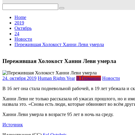
Search
for:
Home
2019
Октябрь
24
Новости
Пережившая Холокост Ханни Леви умерла
Пережившая Холокост Ханни Леви умерла
24. октября 2019
Human Rights Year
В Германии
Новости
В 16 лет она стала подневольной рабочей, в 19 лет убежала и 
Ханни Леви не только рассказала об ужасах прошлого, но и име
назвала это. «Снова есть люди, которые обвиняют во всём друг
Ханни Леви умерла в возрасте 95 лет в ночь на среду.
Источник
Иллюстрация (CC)
Sol Octobris