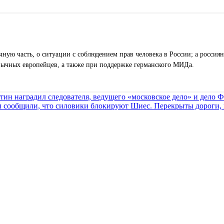
ную часть, о ситуации с соблюдением прав человека в России; а россиян
зычных европейцев, а также при поддержке германского МИДа.
тин наградил следователя, ведущего «московское дело» и дело 
 сообщили, что силовики блокируют Шиес. Перекрыты дороги, 