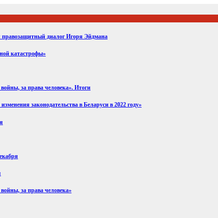
ий правозащитный диалог Игоря Эйдмана
вной катастрофы»
войны, за права человека». Итоги
изменения законодательства в Беларуси в 2022 году»
ря
декабря
я
 войны, за права человека»