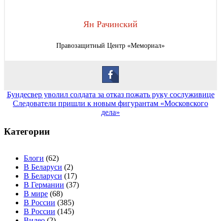
Ян Рачинский
Правозащитный Центр «Мемориал»
Навигация
Бундесвер уволил солдата за отказ пожать руку сослуживице
Cледователи пришли к новым фигурантам «Московского
по
дела»
записям
Категории
Блоги
(62)
В Беларуси
(2)
В Беларуси
(17)
В Германии
(37)
В мире
(68)
В России
(385)
В России
(145)
Видео
(2)