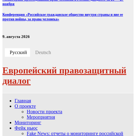
ноября
Конференция «Российское гражданское общество внутри страны и вне ее
против войны, за права человека»
9. августа 2026
Русский
Deutsch
Европейский правозащитный
диалог
Главная
О проекте
Новости проекта
Мероприятия
Мониторинг
Фейк ньюс
Fake News: отчеты о мониторинге российской