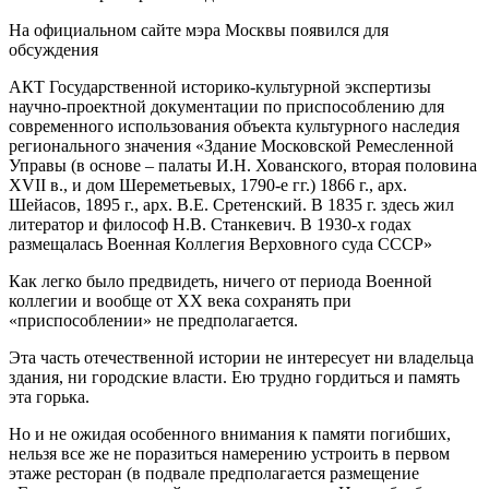
На официальном сайте мэра Москвы появился для
обсуждения
АКТ Государственной историко-культурной экспертизы
научно-проектной документации по приспособлению для
современного использования объекта культурного наследия
регионального значения «Здание Московской Ремесленной
Управы (в основе – палаты И.Н. Хованского, вторая половина
XVII в., и дом Шереметьевых, 1790-е гг.) 1866 г., арх.
Шейасов, 1895 г., арх. В.Е. Сретенский. В 1835 г. здесь жил
литератор и философ Н.В. Станкевич. В 1930-х годах
размещалась Военная Коллегия Верховного суда СССР»
Как легко было предвидеть, ничего от периода Военной
коллегии и вообще от ХХ века сохранять при
«приспособлении» не предполагается.
Эта часть отечественной истории не интересует ни владельца
здания, ни городские власти. Ею трудно гордиться и память
эта горька.
Но и не ожидая особенного внимания к памяти погибших,
нельзя все же не поразиться намерению устроить в первом
этаже ресторан (в подвале предполагается размещение