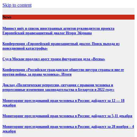
Skip to content
News
Минюст внёс в список иностранных агентов руководителя проекта
Европейский правозащитный диалог Игоря Эйдмана
Конференция «Европейский правозащитный диалог. Поиск выхода из
повседневной катастрофы»
Суд в Москве продлил арест троим фигурантам дела «Весны»
Конференция «Российское гражданское общество внутри страны и вне ее
против войны, за права человека». Итоги
Доклад «Политические репрессии, ситуация с правами человека и
репрессивные изменения законодательства в Беларуси в 2022 году»
Мониторинг преследований прав человека в России: дайджест за 12 — 18
декабря
Мониторинг преследований прав человека в России: дайджест за 5-11 декабря
Мониторинг преследований прав человека в России: дайджест за 28 ноября – 4
декабря