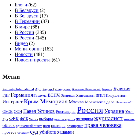
Блоги
(62)
В Беларуси
(2)
В Беларуси
(17)
В Германии
(37)
В мире
(68)
В России
(385)
В России
(145)
Видео
(2)
Мониторинг
(163)
Новости
(481)
Новости проекта
(61)
Метки
Бурятия
Amnesty International
АдГ
Айдар Губайдулин
Алексей Навальный
Берлин
Германия
ЕСПЧ
ГДР
Ингушетия
Госдума
Зелимхан Хангошвили
ИГИЛ
Крым
Мемориал
Интернет
Москва
Московское дело
Навальный
Россия
Украина
Павел Устинов
ОБСЕ
ООН
Росгвардия
Улан-
журналист
ФБК
ФСБ
выборы
женщины
Удэ
Чечня
демонстрация
митинг
права человека
обыск
полиция
одиночный пикет
плен
похищение
суд
убийство
шаман
протест
студент