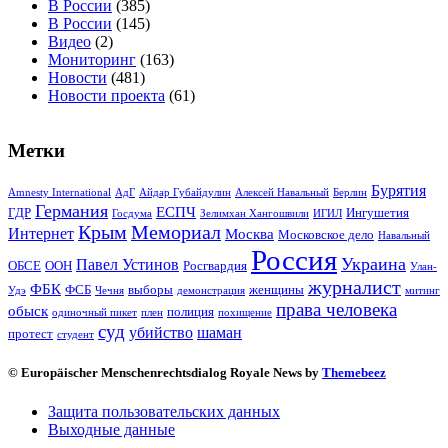
В России
(385)
В России
(145)
Видео
(2)
Мониторинг
(163)
Новости
(481)
Новости проекта
(61)
Метки
Бурятия
Amnesty International
АдГ
Айдар Губайдулин
Алексей Навальный
Берлин
Германия
ЕСПЧ
ГДР
Ингушетия
Госдума
Зелимхан Хангошвили
ИГИЛ
Крым
Мемориал
Интернет
Москва
Московское дело
Навальный
Россия
Украина
Павел Устинов
ОБСЕ
ООН
Росгвардия
Улан-
журналист
ФБК
ФСБ
выборы
женщины
Удэ
Чечня
демонстрация
митинг
права человека
обыск
полиция
одиночный пикет
плен
похищение
суд
убийство
шаман
протест
студент
© Europäischer Menschenrechtsdialog Royale News by
Themebeez
Защита пользовательских данных
Выходные данные