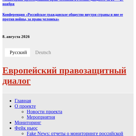
ноября
Конференция «Российское гражданское общество внутри страны и вне ее
против войны, за права человека»
8. августа 2026
Русский
Deutsch
Европейский правозащитный
диалог
Главная
О проекте
Новости проекта
Мероприятия
Мониторинг
Фейк ньюс
Fake News: отчеты о мониторинге российской