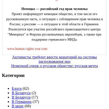
Немецко — российский год прав человека
Проект информирует немецкое общество, в том числе его
русскоязычную часть, о ситуации с соблюдением прав человека в
России; а россиян — о ситуации в этой области в Германии.
Реализуется при участии российского правозащитного центра
“Мемориал” и Форума русскоязычных европейцев, а также при
поддержке германского МИДа.
www.human-rights-year.com
Навигация
Активисты требуют ввести мораторий на системы
распознавания лиц
по
Немецкий очерк о русском обществе: русская мечта
записям
Категории
Блоги
(62)
В Беларуси
(2)
В Беларуси
(17)
В Германии
(37)
В мире
(68)