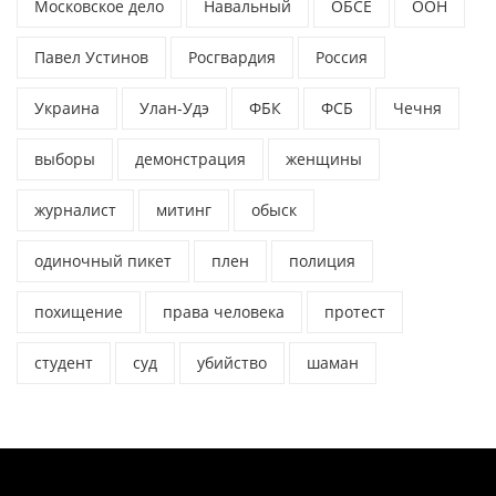
Московское дело
Навальный
ОБСЕ
ООН
Павел Устинов
Росгвардия
Россия
Украина
Улан-Удэ
ФБК
ФСБ
Чечня
выборы
демонстрация
женщины
журналист
митинг
обыск
одиночный пикет
плен
полиция
похищение
права человека
протест
студент
суд
убийство
шаман