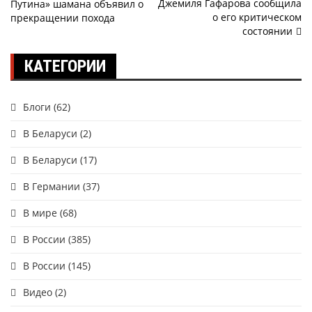
Джемиля Гафарова сообщила
Путина» шамана объявил о
по
о его критическом
прекращении похода
состоянии
записям
КАТЕГОРИИ
Блоги
(62)
В Беларуси
(2)
В Беларуси
(17)
В Германии
(37)
В мире
(68)
В России
(385)
В России
(145)
Видео
(2)