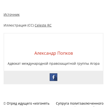
Источник
Иллюстрация (CC)
Celeste RC
Александр Попков
Адвокат международной правозащитной группы Агора
Навигация
Отряд идущего «изгонять
Супруга политзаключенного