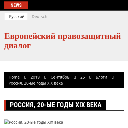
Skip
NEWS
to
content
Русский
Deutsch
Европейский правозащитный
диалог
Home
2019
Сентябрь
25
Блоги
Россия, 20-ые годы XIX века
РОССИЯ, 20-ЫЕ ГОДЫ XIX ВЕКА