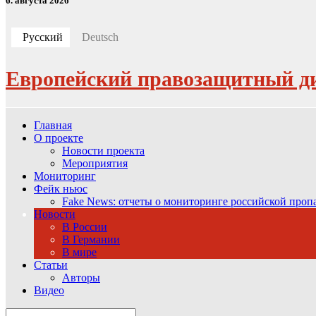
6. августа 2026
Русский
Deutsch
Европейский правозащитный д
Главная
О проекте
Новости проекта
Мероприятия
Мониторинг
Фейк ньюс
Fake News: отчеты о мониторинге российской про
Новости
В России
В Германии
В мире
Статьи
Авторы
Видео
Search