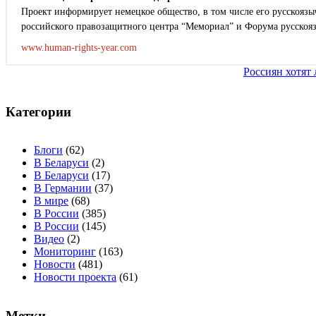
Проект информирует немецкое общество, в том числе его русскоязыч
российского правозащитного центра “Мемориал” и Форума русскоя
www.human-rights-year.com
Навигация
Россиян хотят 
по
записям
Категории
Блоги
(62)
В Беларуси
(2)
В Беларуси
(17)
В Германии
(37)
В мире
(68)
В России
(385)
В России
(145)
Видео
(2)
Мониторинг
(163)
Новости
(481)
Новости проекта
(61)
Метки