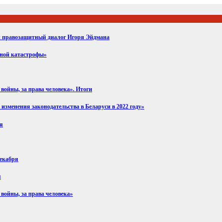
ий правозащитный диалог Игоря Эйдмана
вной катастрофы»
войны, за права человека». Итоги
изменения законодательства в Беларуси в 2022 году»
ря
декабря
я
 войны, за права человека»