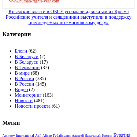
www.human-rights-year.com
Навигация
Крымские власти в ОБСЕ угрожали адвокатам из Крыма
Российские учителя и священники выступили в поддержку
по
преследуемых по «московскому делу»
записям
Категории
Блоги
(62)
В Беларуси
(2)
В Беларуси
(17)
В Германии
(37)
В мире
(68)
В России
(385)
В России
(145)
Видео
(2)
Мониторинг
(163)
Новости
(481)
Новости проекта
(61)
Метки
Бурятия
Amnesty International
АдГ
Айдар Губайдулин
Алексей Навальный
Берлин