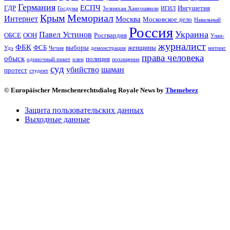
Германия
ЕСПЧ
ГДР
Ингушетия
Госдума
Зелимхан Хангошвили
ИГИЛ
Крым
Мемориал
Интернет
Москва
Московское дело
Навальный
Россия
Украина
Павел Устинов
ОБСЕ
ООН
Росгвардия
Улан-
журналист
ФБК
ФСБ
выборы
женщины
Удэ
Чечня
демонстрация
митинг
права человека
обыск
полиция
одиночный пикет
плен
похищение
суд
убийство
шаман
протест
студент
© Europäischer Menschenrechtsdialog Royale News by
Themebeez
Защита пользовательских данных
Выходные данные