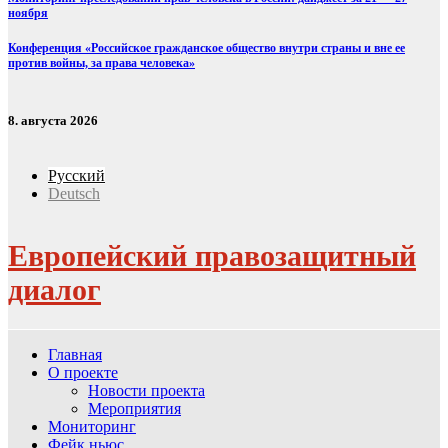
ноября
Конференция «Российское гражданское общество внутри страны и вне ее
против войны, за права человека»
8. августа 2026
Русский
Deutsch
Европейский правозащитный
диалог
Главная
О проекте
Новости проекта
Мероприятия
Мониторинг
Фейк ньюс