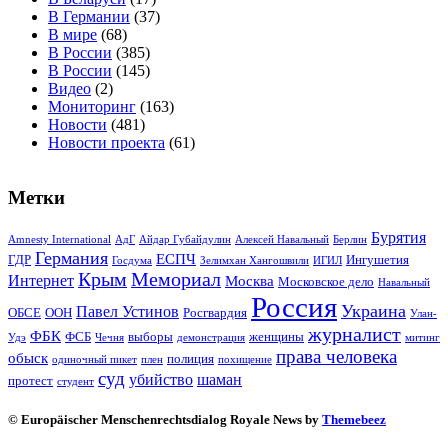
В Германии
(37)
В мире
(68)
В России
(385)
В России
(145)
Видео
(2)
Мониторинг
(163)
Новости
(481)
Новости проекта
(61)
Метки
Бурятия
Amnesty International
АдГ
Айдар Губайдулин
Алексей Навальный
Берлин
Германия
ЕСПЧ
ГДР
Ингушетия
Госдума
Зелимхан Хангошвили
ИГИЛ
Крым
Мемориал
Интернет
Москва
Московское дело
Навальный
Россия
Украина
Павел Устинов
ОБСЕ
ООН
Росгвардия
Улан-
журналист
ФБК
ФСБ
выборы
женщины
Удэ
Чечня
демонстрация
митинг
права человека
обыск
полиция
одиночный пикет
плен
похищение
суд
убийство
шаман
протест
студент
© Europäischer Menschenrechtsdialog Royale News by
Themebeez