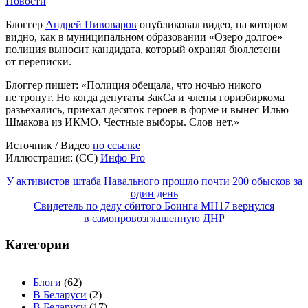
Новости
Блоггер
Андрей Пивоваров
опубликовал видео, на котором
видно, как в муниципальном образовании «Озеро долгое»
полиция выносит кандидата, который охранял бюллетени
от переписки.
Блоггер пишет: «Полиция обещала, что ночью никого
не тронут. Но когда депутаты ЗакСа и члены горизбиркома
разъехались, приехал десяток героев в форме и вынес Илью
Шмакова из ИКМО. Честные выборы. Слов нет.»
Источник / Видео
по ссылке
Иллюстрация: (СС)
Инфо Pro
Навигация
У активистов штаба Навального прошло почти 200 обысков за
один день
по
Свидетель по делу сбитого Боинга MH17 вернулся
записям
в самопровозглашенную ДНР
Категории
Блоги
(62)
В Беларуси
(2)
В Беларуси
(17)