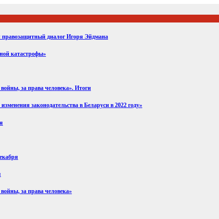
ий правозащитный диалог Игоря Эйдмана
вной катастрофы»
войны, за права человека». Итоги
изменения законодательства в Беларуси в 2022 году»
ря
декабря
я
 войны, за права человека»