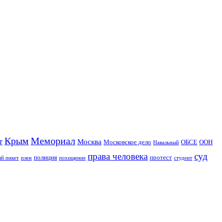
Крым
Мемориал
т
Москва
Московское дело
ОБСЕ
ООН
Навальный
права человека
суд
полиция
протест
й пикет
плен
похищение
студент