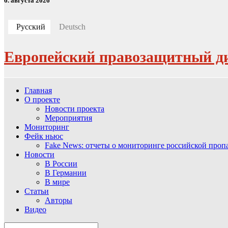
6. августа 2026
Русский
Deutsch
Европейский правозащитный д
Главная
О проекте
Новости проекта
Мероприятия
Мониторинг
Фейк ньюс
Fake News: отчеты о мониторинге российской про
Новости
В России
В Германии
В мире
Статьи
Авторы
Видео
Search