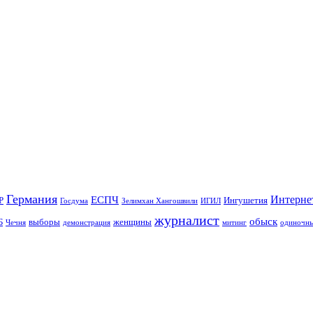
Германия
Интерне
ЕСПЧ
Р
Ингушетия
Госдума
Зелимхан Хангошвили
ИГИЛ
журналист
обыск
Б
выборы
женщины
Чечня
демонстрация
митинг
одиночны