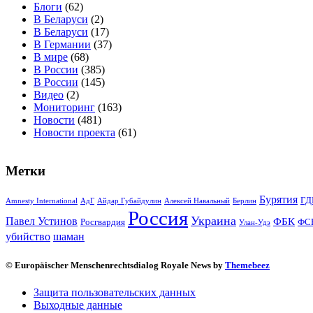
Блоги
(62)
В Беларуси
(2)
В Беларуси
(17)
В Германии
(37)
В мире
(68)
В России
(385)
В России
(145)
Видео
(2)
Мониторинг
(163)
Новости
(481)
Новости проекта
(61)
Метки
Бурятия
ГД
Amnesty International
АдГ
Айдар Губайдулин
Алексей Навальный
Берлин
Россия
Украина
Павел Устинов
ФБК
Росгвардия
ФС
Улан-Удэ
убийство
шаман
© Europäischer Menschenrechtsdialog Royale News by
Themebeez
Защита пользовательских данных
Выходные данные