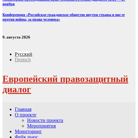
ноября
Конференция «Российское гражданское общество внутри страны и вне ее
против войны, за права человека»
9. августа 2026
Русский
Deutsch
Европейский правозащитный
диалог
Главная
О проекте
Новости проекта
Мероприятия
Мониторинг
Фейк ньюс